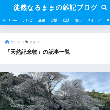
徒然なるままの雑記ブログ
YouTube
テレビ
金融
ご飯
経済
遠出
スイーツ
車
ホーム
タグ
「天然記念物」の記事一覧