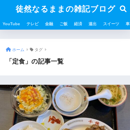
徒然なるままの雑記ブログ
YouTube
テレビ
金融
ご飯
経済
遠出
スイーツ
車
ホーム
タグ
「定食」の記事一覧