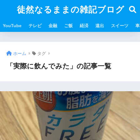
徒然なるままの雑記ブログ
YouTube
テレビ
金融
ご飯
経済
遠出
スイーツ
車
ホーム
タグ
「実際に飲んでみた」の記事一覧