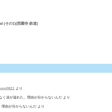
 (その1)(西園寺 鉄道)
monn0821
より
なく涙が溢れた。理由が分からないんだ
より
。理由が分からないんだ
より