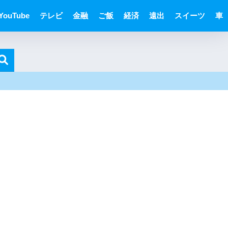
YouTube
テレビ
金融
ご飯
経済
遠出
スイーツ
車