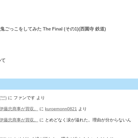
ごっこをしてみた The Final (その1)(西園寺 鉄道)
いて
^)
に
ファンです
より
伊藤忠商事が買収。
に
kuroemonn0821
より
伊藤忠商事が買収。
に
とめどなく涙が溢れた。理由が分からないん