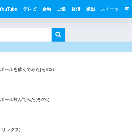
YouTube
テレビ
金融
ご飯
経済
遠出
スイーツ
車
ボールを飲んでみた(その2)
ボール飲んでみた(その1)
オリックス)