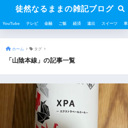
徒然なるままの雑記ブログ
YouTube
テレビ
金融
ご飯
経済
遠出
スイーツ
車
ホーム
タグ
「山陰本線」の記事一覧