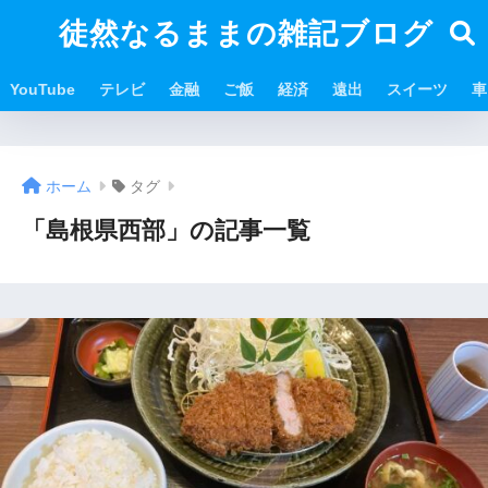
徒然なるままの雑記ブログ
YouTube
テレビ
金融
ご飯
経済
遠出
スイーツ
車
ホーム
タグ
「島根県西部」の記事一覧