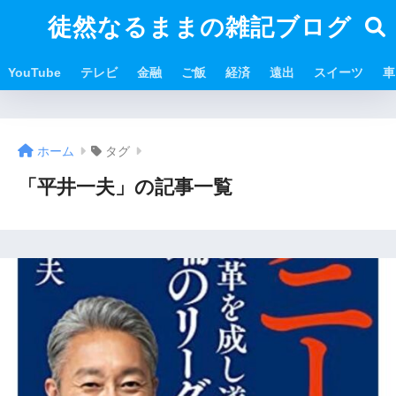
徒然なるままの雑記ブログ
YouTube
テレビ
金融
ご飯
経済
遠出
スイーツ
車
ホーム
タグ
「平井一夫」の記事一覧