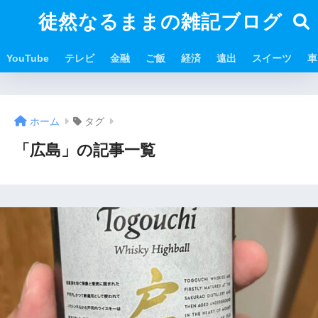
徒然なるままの雑記ブログ
YouTube
テレビ
金融
ご飯
経済
遠出
スイーツ
車
ホーム
タグ
「広島」の記事一覧