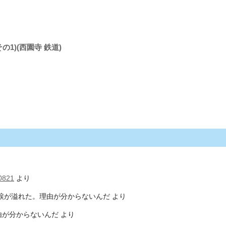
その1)(西園寺 鉄道)
0821
より
涙が溢れた。理由が分からないんだ
より
由が分からないんだ
より