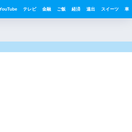
YouTube
テレビ
金融
ご飯
経済
遠出
スイーツ
車