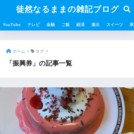
徒然なるままの雑記ブログ
YouTube
テレビ
金融
ご飯
経済
遠出
スイーツ
車
ホーム
タグ
「振興券」の記事一覧