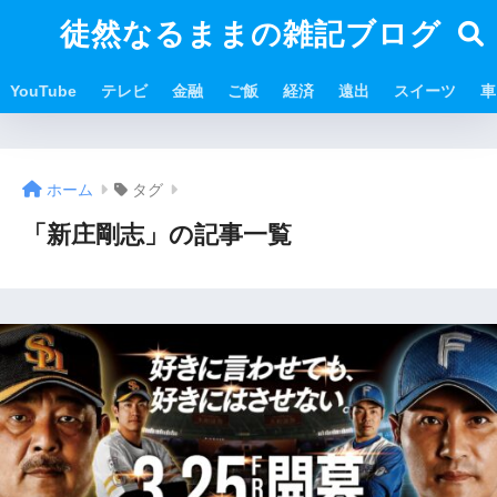
徒然なるままの雑記ブログ
YouTube
テレビ
金融
ご飯
経済
遠出
スイーツ
車
ホーム
タグ
「新庄剛志」の記事一覧