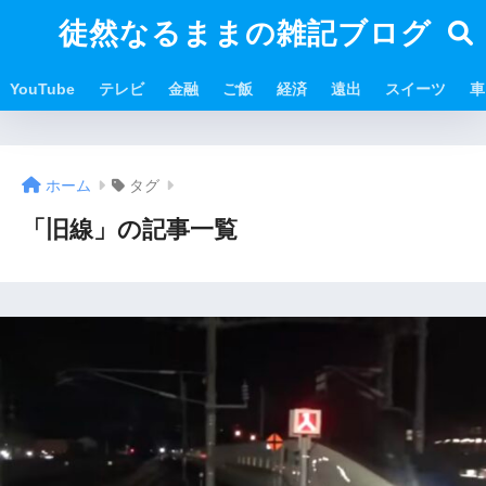
徒然なるままの雑記ブログ
YouTube
テレビ
金融
ご飯
経済
遠出
スイーツ
車
ホーム
タグ
「旧線」の記事一覧