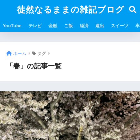
徒然なるままの雑記ブログ
YouTube
テレビ
金融
ご飯
経済
遠出
スイーツ
車
ホーム
タグ
「春」の記事一覧