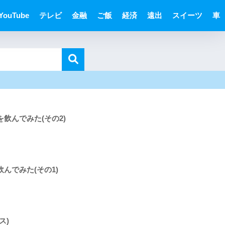
YouTube
テレビ
金融
ご飯
経済
遠出
スイーツ
車
飲んでみた(その2)
んでみた(その1)
ス)