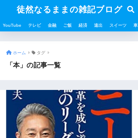
徒然なるままの雑記ブログ
YouTube
テレビ
金融
ご飯
経済
遠出
スイーツ
車
ホーム
タグ
「本」の記事一覧