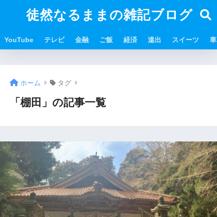
徒然なるままの雑記ブログ
YouTube
テレビ
金融
ご飯
経済
遠出
スイーツ
車
ホーム
タグ
「棚田」の記事一覧