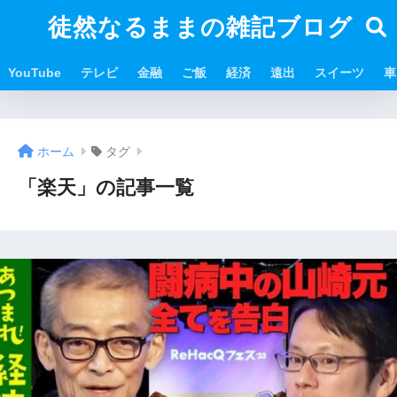
徒然なるままの雑記ブログ
YouTube
テレビ
金融
ご飯
経済
遠出
スイーツ
車
ホーム
タグ
「楽天」の記事一覧