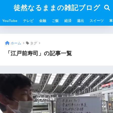
徒然なるままの雑記ブログ
YouTube
テレビ
金融
ご飯
経済
遠出
スイーツ
車
ホーム
タグ
「江戸前寿司」の記事一覧