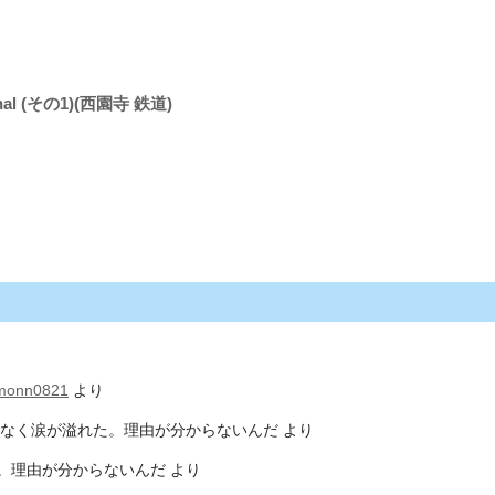
l (その1)(西園寺 鉄道)
monn0821
より
なく涙が溢れた。理由が分からないんだ
より
。理由が分からないんだ
より