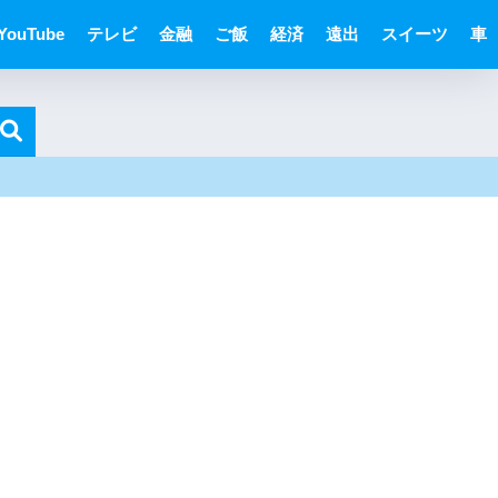
YouTube
テレビ
金融
ご飯
経済
遠出
スイーツ
車