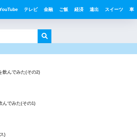
YouTube
テレビ
金融
ご飯
経済
遠出
スイーツ
車
飲んでみた(その2)
んでみた(その1)
ス)