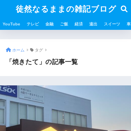
徒然なるままの雑記ブログ
YouTube
テレビ
金融
ご飯
経済
遠出
スイーツ
車
ホーム
タグ
「焼きたて」の記事一覧