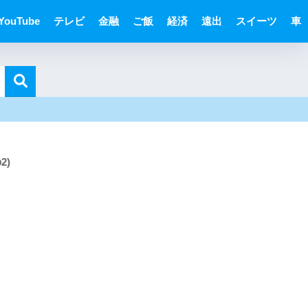
YouTube
テレビ
金融
ご飯
経済
遠出
スイーツ
車
2)