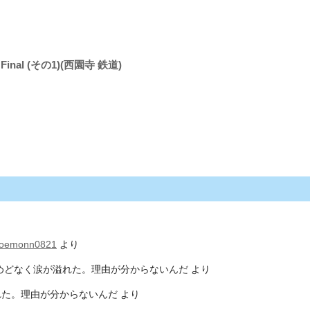
al (その1)(西園寺 鉄道)
roemonn0821
より
めどなく涙が溢れた。理由が分からないんだ
より
れた。理由が分からないんだ
より