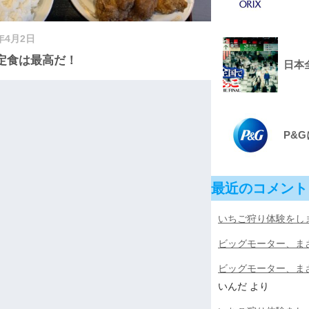
2年4月2日
定食は最高だ！
日本全
P&
最近のコメント
いちご狩り体験をしまし
ビッグモーター、ま
ビッグモーター、ま
いんだ
より