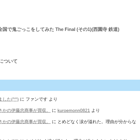
国で鬼ごっこをしてみた The Final (その1)(西園寺 鉄道)
Gについて
た(^^)
に
ファンです
より
さかの伊藤忠商事が買収。
に
kuroemonn0821
より
さかの伊藤忠商事が買収。
に
とめどなく涙が溢れた。理由が分からな