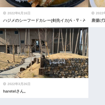
2022年6月16日
202
ハジメのシーフードカレー(剣先イカ)ᔦ・∇・ᔨ
唐揚げ
2022年3月26日
haretelさん。