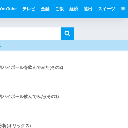
YouTube
テレビ
金融
ご飯
経済
遠出
スイーツ
車
s
内ハイボールを飲んでみた(その2)
内ハイボール飲んでみた(その1)
分析(オリックス)