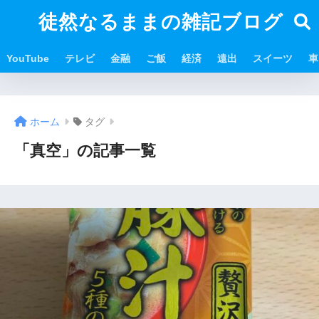
徒然なるままの雑記ブログ
YouTube
テレビ
金融
ご飯
経済
遠出
スイーツ
車
ホーム
タグ
「真空」の記事一覧