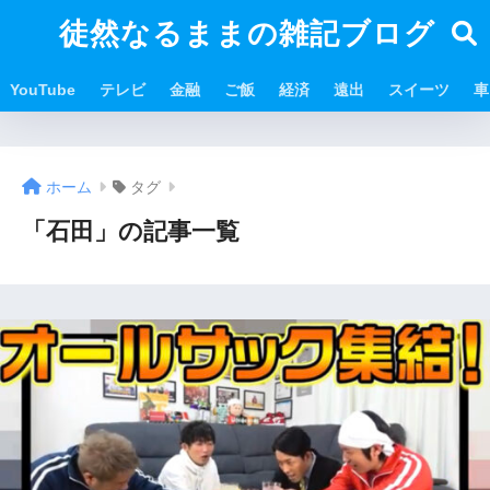
徒然なるままの雑記ブログ
YouTube
テレビ
金融
ご飯
経済
遠出
スイーツ
車
ホーム
タグ
「石田」の記事一覧