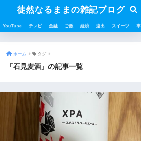
徒然なるままの雑記ブログ
YouTube
テレビ
金融
ご飯
経済
遠出
スイーツ
車
ホーム
タグ
「石見麦酒」の記事一覧