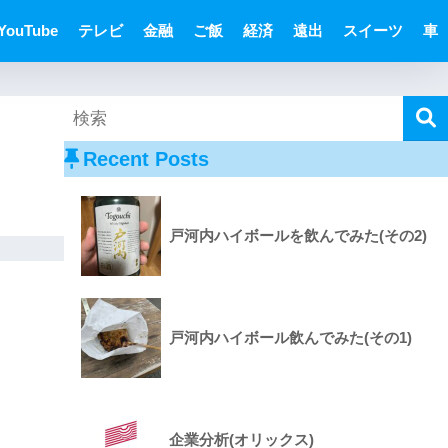
YouTube
テレビ
金融
ご飯
経済
遠出
スイーツ
車
Recent Posts
戸河内ハイボールを飲んでみた(その2)
戸河内ハイボール飲んでみた(その1)
企業分析(オリックス)