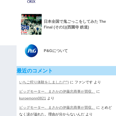
日本全国で鬼ごっこをしてみた The
Final (その1)(西園寺 鉄道)
P&Gについて
最近のコメント
いちご狩り体験をしました(^^)
に
ファンです
より
ビッグモーター、まさかの伊藤忠商事が買収。
に
kuroemonn0821
より
ビッグモーター、まさかの伊藤忠商事が買収。
に
とめど
なく涙が溢れた。理由が分からないんだ
より