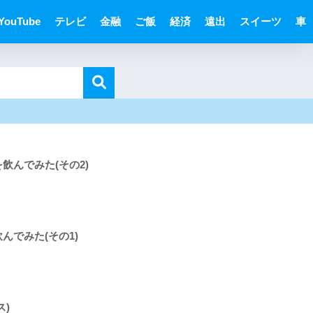
YouTube
テレビ
金融
ご飯
経済
遠出
スイーツ
車
飲んでみた(その2)
んでみた(その1)
ス)