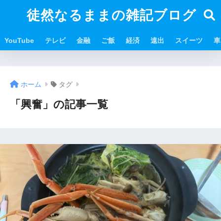
徒然なるままの雑記ブログ
YouTube
テレビ
金融
ご飯
経済
遠出
スイーツ
車
ホーム
タグ
「興奮」の記事一覧