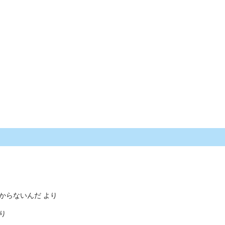
からないんだ
より
り