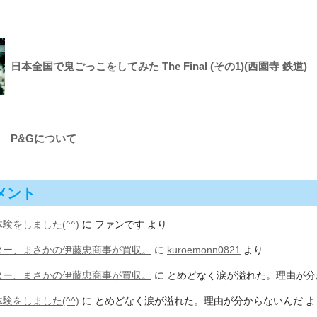
日本全国で鬼ごっこをしてみた The Final (その1)(西園寺 鉄道)
P&Gについて
メント
験をしました(^^)
に
ファンです
より
ター、まさかの伊藤忠商事が買収。
に
kuroemonn0821
より
ター、まさかの伊藤忠商事が買収。
に
とめどなく涙が溢れた。理由が分
験をしました(^^)
に
とめどなく涙が溢れた。理由が分からないんだ
よ