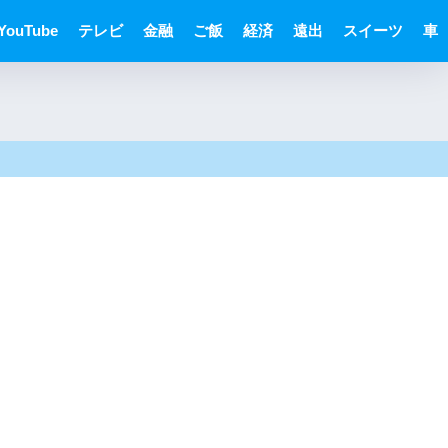
YouTube
テレビ
金融
ご飯
経済
遠出
スイーツ
車