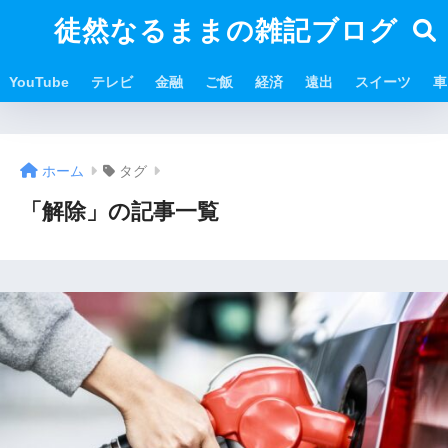
徒然なるままの雑記ブログ
YouTube
テレビ
金融
ご飯
経済
遠出
スイーツ
車
ホーム
タグ
「解除」の記事一覧