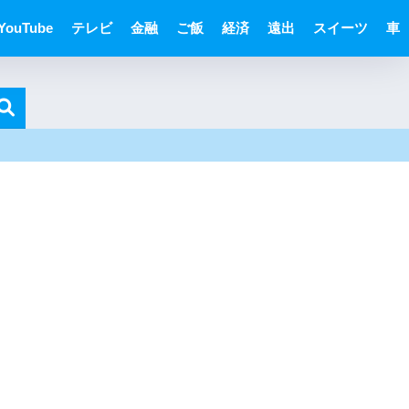
YouTube
テレビ
金融
ご飯
経済
遠出
スイーツ
車