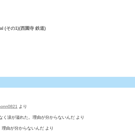
 (その1)(西園寺 鉄道)
monn0821
より
なく涙が溢れた。理由が分からないんだ
より
。理由が分からないんだ
より