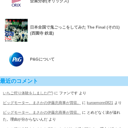
企業分析(オリックス)
日本全国で鬼ごっこをしてみた The Final (その1)
(西園寺 鉄道)
P&Gについて
最近のコメント
いちご狩り体験をしました(^^)
に
ファンです
より
ビッグモーター、まさかの伊藤忠商事が買収。
に
kuroemonn0821
より
ビッグモーター、まさかの伊藤忠商事が買収。
に
とめどなく涙が溢れ
た。理由が分からないんだ
より