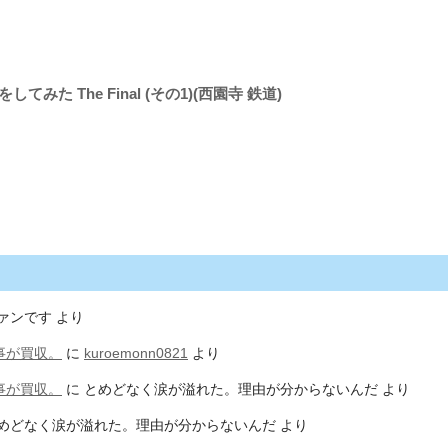
みた The Final (その1)(西園寺 鉄道)
ァンです
より
事が買収。
に
kuroemonn0821
より
事が買収。
に
とめどなく涙が溢れた。理由が分からないんだ
より
めどなく涙が溢れた。理由が分からないんだ
より