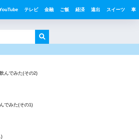
YouTube
テレビ
金融
ご飯
経済
遠出
スイーツ
車
んでみた(その2)
でみた(その1)
)