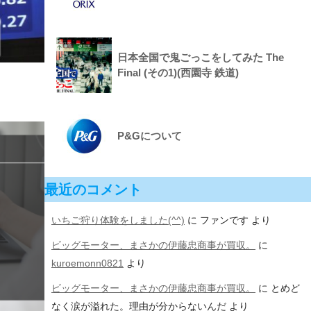
日本全国で鬼ごっこをしてみた The
Final (その1)(西園寺 鉄道)
P&Gについて
最近のコメント
いちご狩り体験をしました(^^)
に
ファンです
より
ビッグモーター、まさかの伊藤忠商事が買収。
に
kuroemonn0821
より
ビッグモーター、まさかの伊藤忠商事が買収。
に
とめど
なく涙が溢れた。理由が分からないんだ
より