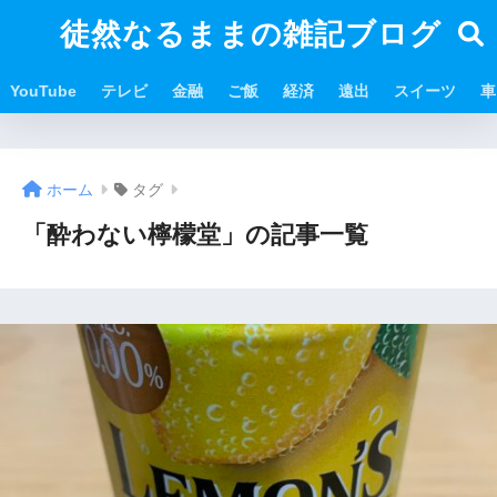
徒然なるままの雑記ブログ
YouTube
テレビ
金融
ご飯
経済
遠出
スイーツ
車
ホーム
タグ
「酔わない檸檬堂」の記事一覧