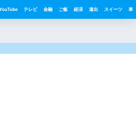
YouTube
テレビ
金融
ご飯
経済
遠出
スイーツ
車