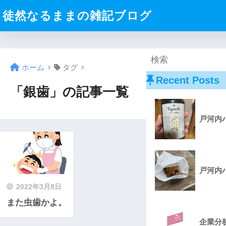
徒然なるままの雑記ブログ
ホーム
タグ
Recent Posts
「銀歯」の記事一覧
戸河内
戸河内
2022年3月8日
また虫歯かよ。
企業分析