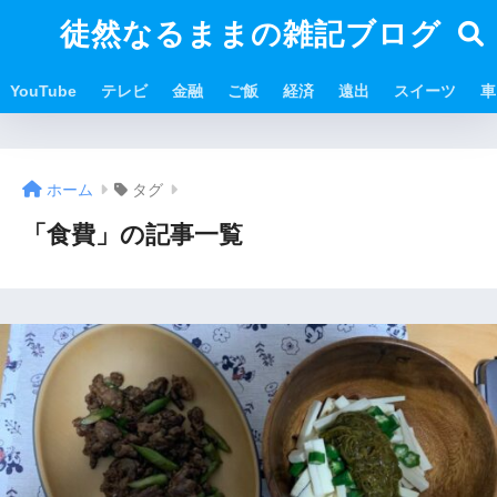
徒然なるままの雑記ブログ
YouTube
テレビ
金融
ご飯
経済
遠出
スイーツ
車
ホーム
タグ
「食費」の記事一覧