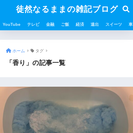
徒然なるままの雑記ブログ
YouTube
テレビ
金融
ご飯
経済
遠出
スイーツ
車
ホーム
タグ
「香り」の記事一覧