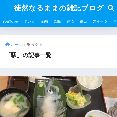
徒然なるままの雑記ブログ
YouTube
テレビ
金融
ご飯
経済
遠出
スイーツ
車
ホーム
タグ
「駅」の記事一覧