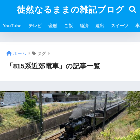
徒然なるままの雑記ブログ
YouTube
テレビ
金融
ご飯
経済
遠出
スイーツ
車
ホーム
タグ
「815系近郊電車」の記事一覧