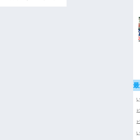
最
い
い