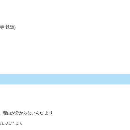
寺 鉄道)
。理由が分からないんだ
より
ないんだ
より