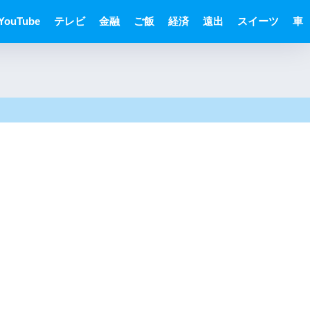
YouTube
テレビ
金融
ご飯
経済
遠出
スイーツ
車