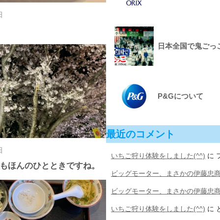
日
日本全国で鬼ごっこをし
P&Gについて
最近のコメント
日
いちご狩り体験をしました(^^)
に
もほんのひとときですね。
ビッグモーター、まさかの伊藤忠
ビッグモーター、まさかの伊藤忠
いちご狩り体験をしました(^^)
に