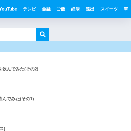
YouTube
テレビ
金融
ご飯
経済
遠出
スイーツ
車
飲んでみた(その2)
んでみた(その1)
ス)