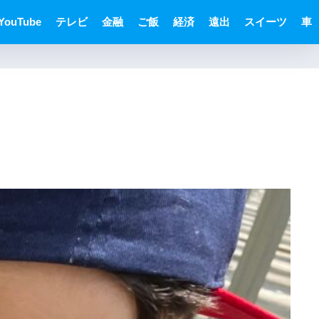
YouTube
テレビ
金融
ご飯
経済
遠出
スイーツ
車