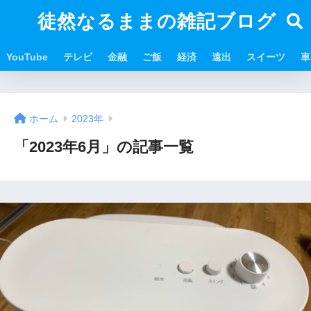
徒然なるままの雑記ブログ
YouTube
テレビ
金融
ご飯
経済
遠出
スイーツ
車
ホーム
2023年
「2023年6月」の記事一覧