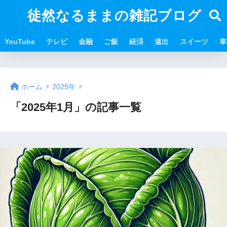
徒然なるままの雑記ブログ
YouTube
テレビ
金融
ご飯
経済
遠出
スイーツ
車
ホーム
2025年
「2025年1月」の記事一覧