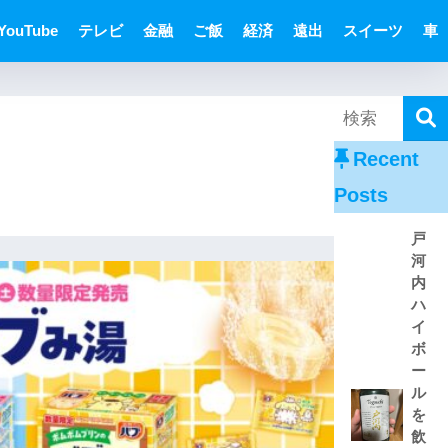
YouTube
テレビ
金融
ご飯
経済
遠出
スイーツ
車
Recent
Posts
戸
河
内
ハ
イ
ボ
ー
ル
を
飲