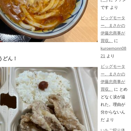
です
より
ビッグモータ
ー、まさかの
伊藤忠商事が
買収。
に
kuroemonn08
21
より
うどん！
ビッグモータ
ー、まさかの
伊藤忠商事が
買収。
に
とめ
どなく涙が溢
れた。理由が
分からないん
だ
より
いちご狩り体