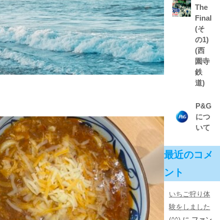
The
Final
(そ
の1)
(西
園寺
鉄
道)
P&G
につ
いて
最近のコメ
ント
いちご狩り体
験をしました
(^^)
に
ファン