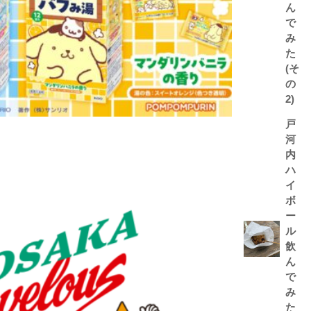
ん
で
み
た
(そ
の
2)
戸
河
内
ハ
イ
ボ
ー
ル
飲
ん
で
み
た