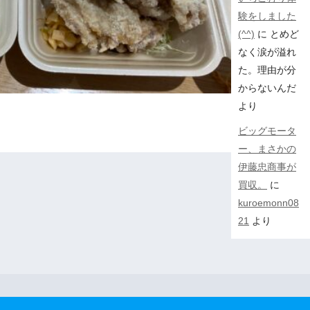
験をしました
(^^)
に
とめど
なく涙が溢れ
た。理由が分
からないんだ
より
ビッグモータ
ー、まさかの
伊藤忠商事が
買収。
に
kuroemonn08
21
より