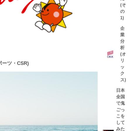
(そ
の
1)
企
業
分
析
(オ
リ
ポーツ・CSR)
ッ
ク
ス)
日本
全国
で鬼
ごっ
こを
して
みた