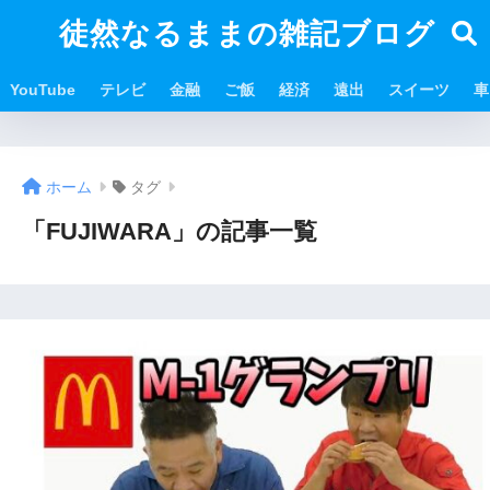
徒然なるままの雑記ブログ
YouTube
テレビ
金融
ご飯
経済
遠出
スイーツ
車
ホーム
タグ
「FUJIWARA」の記事一覧