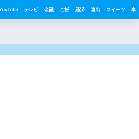
YouTube
テレビ
金融
ご飯
経済
遠出
スイーツ
車